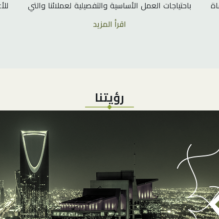
اة
باحتياجات العمل الأساسية والتفصيلية لعملائنا والتي
للأ
تسمح لنا بموائمة خدماتنا لهم والمزج بين
الق
اقرأ المزيد
احتياجاتهم بسهولة .
الم
ات
كة
إذ 
يم
الع
قام
مجم
رؤيتنا
الع
دعم
الم