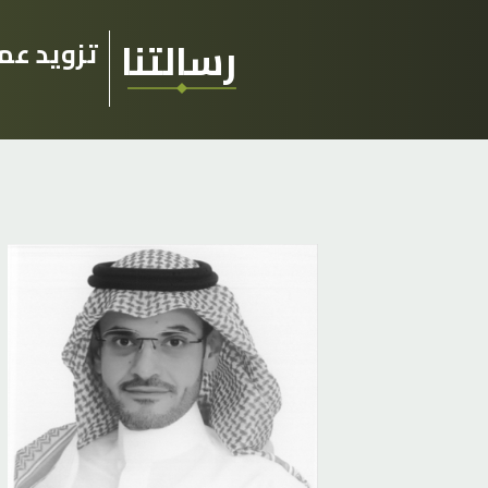
رسالتنا
تزويد عم