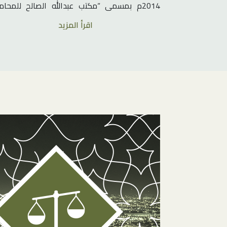
2014م بمسمى “مكتب عبدالله الصالح للمحام
والاستشارات القانونية”
اقرأ المزيد
وانطلاقاً من رؤية الشركاء بالتكتلات المهنية ذ
القيمة المضافة ، فقد تم تحويل المكتب إلى شر
مهنية لممارسة الأعمال بالشكل النظامي وتقد
الخدمات على مستوى أعلى موثوقية .