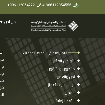
996112054222+
966112054555+
من نحن
ال
الاحترافية في تقديم الخدمات
التواصل الفعَّال
نؤم
مبتكرون وسبَّاقون
فري
نحن والعميل
كبي
آليات إدارة الأعمال
المخرجات
المُدد الزمنية